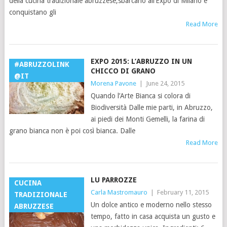
della cucina tradizionale abruzzese,sbarcano all’Expo di Milano e
conquistano gli
Read More
EXPO 2015: L’ABRUZZO IN UN
#ABRUZZOLINK
CHICCO DI GRANO
@IT
Morena Pavone
|
June 24, 2015
Quando l’Arte Bianca si colora di
Biodiversità Dalle mie parti, in Abruzzo,
ai piedi dei Monti Gemelli, la farina di
grano bianca non è poi così bianca. Dalle
Read More
LU PARROZZE
CUCINA
Carla Mastromauro
|
February 11, 2015
TRADIZIONALE
Un dolce antico e moderno nello stesso
ABRUZZESE
tempo, fatto in casa acquista un gusto e