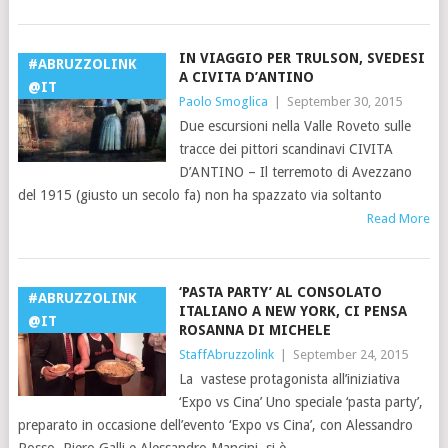
IN VIAGGIO PER TRULSON, SVEDESI
#ABRUZZOLINK
A CIVITA D’ANTINO
@IT
Paolo Smoglica
|
September 30, 2015
Due escursioni nella Valle Roveto sulle
tracce dei pittori scandinavi CIVITA
D’ANTINO – Il terremoto di Avezzano
del 1915 (giusto un secolo fa) non ha spazzato via soltanto
Read More
‘PASTA PARTY’ AL CONSOLATO
#ABRUZZOLINK
ITALIANO A NEW YORK, CI PENSA
@IT
ROSANNA DI MICHELE
StaffAbruzzolink
|
September 24, 2015
La vastese protagonista all’iniziativa
‘Expo vs Cina’ Uno speciale ‘pasta party’,
preparato in occasione dell’evento ‘Expo vs Cina’, con Alessandro