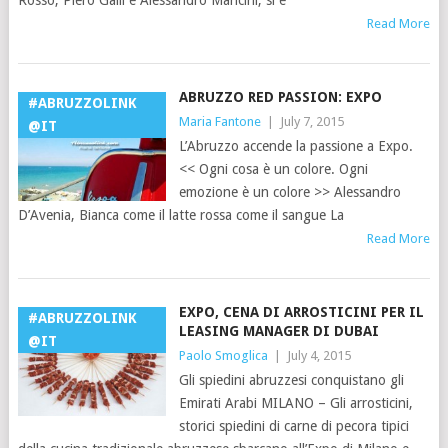
Rosso, Piero Galli e Alessandro Mancini, si è
Read More
ABRUZZO RED PASSION: EXPO
#ABRUZZOLINK
Maria Fantone
|
July 7, 2015
@IT
L’Abruzzo accende la passione a Expo.
<< Ogni cosa è un colore. Ogni
emozione è un colore >> Alessandro
D’Avenia, Bianca come il latte rossa come il sangue La
Read More
EXPO, CENA DI ARROSTICINI PER IL
#ABRUZZOLINK
LEASING MANAGER DI DUBAI
@IT
Paolo Smoglica
|
July 4, 2015
Gli spiedini abruzzesi conquistano gli
Emirati Arabi MILANO – Gli arrosticini,
storici spiedini di carne di pecora tipici