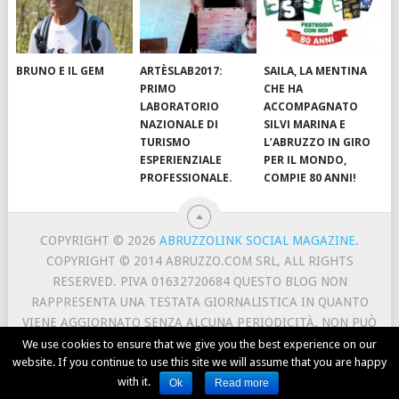
BRUNO E IL GEM
ARTÈSLAB2017:
SAILA, LA MENTINA
PRIMO
CHE HA
LABORATORIO
ACCOMPAGNATO
NAZIONALE DI
SILVI MARINA E
TURISMO
L’ABRUZZO IN GIRO
ESPERIENZIALE
PER IL MONDO,
PROFESSIONALE.
COMPIE 80 ANNI!
COPYRIGHT © 2026
ABRUZZOLINK SOCIAL MAGAZINE
.
COPYRIGHT © 2014 ABRUZZO.COM SRL, ALL RIGHTS
RESERVED. PIVA 01632720684 QUESTO BLOG NON
RAPPRESENTA UNA TESTATA GIORNALISTICA IN QUANTO
VIENE AGGIORNATO SENZA ALCUNA PERIODICITÀ. NON PUÒ
PERTANTO CONSIDERARSI UN PRODOTTO EDITORIALE AI
We use cookies to ensure that we give you the best experience on our
website. If you continue to use this site we will assume that you are happy
SENSI DELLA LEGGE N. 62 DEL 7/3/2001.
with it.
CONTACT
ABOUT US
TERMS AND PRIVACY
Ok
Read more