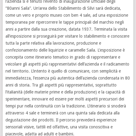
l’azienda si è tenuto l’evento di inaugurazione ufficiale degli
“80anni Saila”. Un’area dello Stabilimento di Silvi sarà dedicata,
come un vero e proprio museo con ben 4 sale, ad una esposizione
temporanea per ripercorrere le tappe principali del marchio negli
anni a partire dalla sua creazione, datata 1937. Terminata la visita
all’esposizione si proseguirà per visitare lo stabilimento e conoscere
tutta la parte relativa alla lavorazione, produzione e
confezionamento delle liquirizie e caramelle Saila. L’esposizione è
concepita come itinerario tematico in grado di rappresentare e
veicolare gli aspetti più rappresentativi dell’azienda e il radicamento
nel territorio. L’intento è quello di comunicare, con semplicità e
immediatezza, l’essenza più autentica dell’azienda condensata in 80
anni di storia. Tra gli aspetti più rappresentativi, soprattutto
l’italianità (delle materie prime e della produzione) e la capacità di
sperimentare, innovare ed essere per molti aspetti precursori dei
tempi pur nella continuità con la tradizione. L’itinerario si snoderà
attraverso 4 sale e terminerà con una quinta sala dedicata alla
degustazione dei prodotti. Il percorso prevederà esperienze
sensoriali visive, tattili ed olfattive, una visita conoscitiva e
piacevole, adatta ad adulti e bambini.