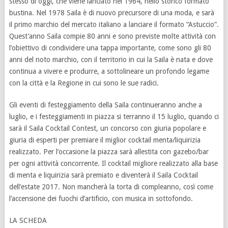
stesso di oggi, che viene lanciato nel 1964, nello storico formato
bustina. Nel 1978 Saila è di nuovo precursore di una moda, e sarà
il primo marchio del mercato italiano a lanciare il formato “Astuccio”.
Quest’anno Saila compie 80 anni e sono previste molte attività con
l’obiettivo di condividere una tappa importante, come sono gli 80
anni del noto marchio, con il territorio in cui la Saila è nata e dove
continua a vivere e produrre, a sottolineare un profondo legame
con la città e la Regione in cui sono le sue radici.
Gli eventi di festeggiamento della Saila continueranno anche a
luglio, e i festeggiamenti in piazza si terranno il 15 luglio, quando ci
sarà il Saila Cocktail Contest, un concorso con giuria popolare e
giuria di esperti per premiare il miglior cocktail menta/liquirizia
realizzato. Per l’occasione la piazza sarà allestita con gazebo/bar
per ogni attività concorrente. Il cocktail migliore realizzato alla base
di menta e liquirizia sarà premiato e diventerà il Saila Cocktail
dell’estate 2017. Non mancherà la torta di compleanno, così come
l’accensione dei fuochi d’artificio, con musica in sottofondo.
LA SCHEDA