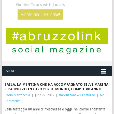
Guided Tours with Locals
Book on line now!
MENU
SAILA, LA MENTINA CHE HA ACCOMPAGNATO SILVI MARINA
E L’ABRUZZO IN GIRO PER IL MONDO, COMPIE 80 ANNI!
Paolo Martocchia
|
June 22, 2017
|
#abruzzonews
,
Featured
|
No
Comments
Saila festeggia 80 anni di freschezza e oggi, nel cortile antistante