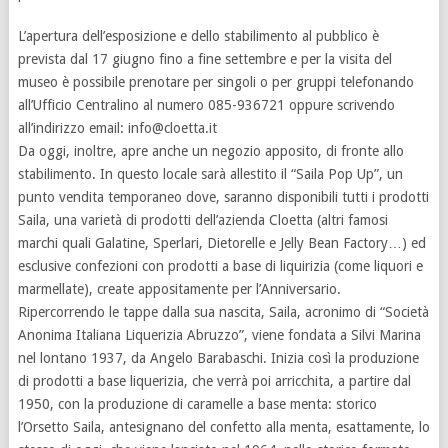
L’apertura dell’esposizione e dello stabilimento al pubblico è
prevista dal 17 giugno fino a fine settembre e per la visita del
museo è possibile prenotare per singoli o per gruppi telefonando
all’Ufficio Centralino al numero 085-936721 oppure scrivendo
all’indirizzo email: info@cloetta.it
Da oggi, inoltre, apre anche un negozio apposito, di fronte allo
stabilimento. In questo locale sarà allestito il “Saila Pop Up”, un
punto vendita temporaneo dove, saranno disponibili tutti i prodotti
Saila, una varietà di prodotti dell’azienda Cloetta (altri famosi
marchi quali Galatine, Sperlari, Dietorelle e Jelly Bean Factory…) ed
esclusive confezioni con prodotti a base di liquirizia (come liquori e
marmellate), create appositamente per l’Anniversario.
Ripercorrendo le tappe dalla sua nascita, Saila, acronimo di “Società
Anonima Italiana Liquerizia Abruzzo”, viene fondata a Silvi Marina
nel lontano 1937, da Angelo Barabaschi. Inizia così la produzione
di prodotti a base liquerizia, che verrà poi arricchita, a partire dal
1950, con la produzione di caramelle a base menta: storico
l’Orsetto Saila, antesignano del confetto alla menta, esattamente, lo