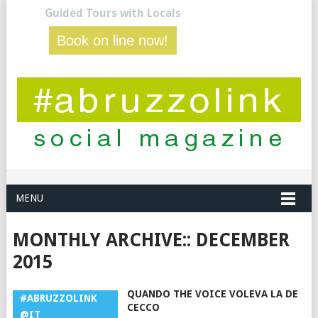
Guided Tours with Locals
Book on line now!
MENU
MONTHLY ARCHIVE::
DECEMBER
2015
QUANDO THE VOICE VOLEVA LA DE
#ABRUZZOLINK
CECCO
@IT