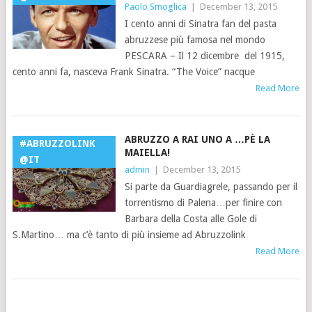
Paolo Smoglica
|
December 13, 2015
I cento anni di Sinatra fan del pasta
abruzzese più famosa nel mondo
PESCARA – Il 12 dicembre del 1915,
cento anni fa, nasceva Frank Sinatra. “The Voice” nacque
Read More
ABRUZZO A RAI UNO A …PÈ LA
#ABRUZZOLINK
MAIELLA!
@IT
admin
|
December 13, 2015
Si parte da Guardiagrele, passando per il
torrentismo di Palena…per finire con
Barbara della Costa alle Gole di
S.Martino… ma c’è tanto di più insieme ad Abruzzolink
Read More