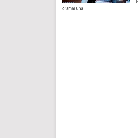
P
oramai una