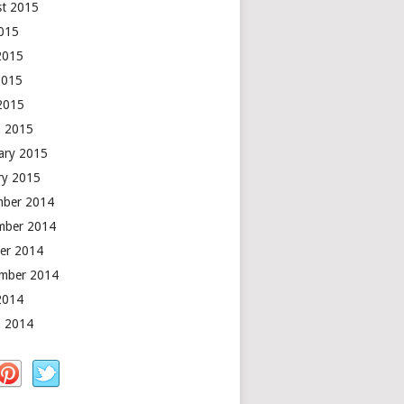
t 2015
2015
2015
2015
 2015
 2015
ary 2015
ry 2015
mber 2014
mber 2014
er 2014
mber 2014
2014
 2014