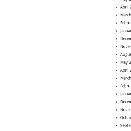
April
March
Febru
Janua
Dece
Nove
Augus
May 
April
March
Febru
Janua
Dece
Nove
Octob
Septe