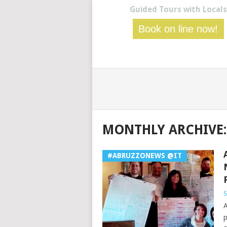
Guided Tours with Locals
Book on line now!
MONTHLY ARCHIVE:
#ABRUZZONEWS @IT
S
A
p