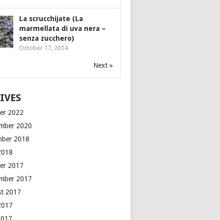
La scrucchijate (La
marmellata di uva nera –
senza zucchero)
October 17, 2014
Next »
IVES
er 2022
mber 2020
mber 2018
2018
er 2017
mber 2017
t 2017
2017
2017