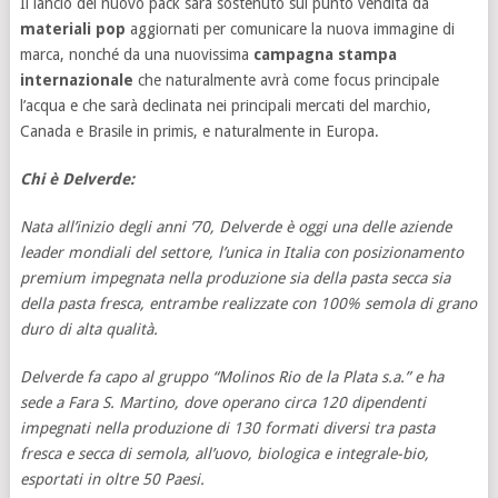
Il lancio del nuovo pack sarà sostenuto sul punto vendita da
materiali pop
aggiornati per comunicare la nuova immagine di
marca, nonché da una nuovissima
campagna stampa
internazionale
che naturalmente avrà come focus principale
l’acqua e che sarà declinata nei principali mercati del marchio,
Canada e Brasile in primis, e naturalmente in Europa.
Chi è Delverde:
Nata all’inizio degli anni ’70, Delverde è oggi una delle aziende
leader mondiali del settore, l’unica in Italia con posizionamento
premium impegnata nella produzione sia della pasta secca sia
della pasta fresca, entrambe realizzate con 100% semola di grano
duro di alta qualità.
Delverde fa capo al gruppo “Molinos Rio de la Plata s.a.” e ha
sede a Fara S. Martino, dove operano circa 120 dipendenti
impegnati nella produzione di 130 formati diversi tra pasta
fresca e secca di semola, all’uovo, biologica e integrale-bio,
esportati in oltre 50 Paesi.