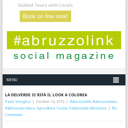
Guided Tours with Locals
Book on line now!
MENU
LA DELVERDE SI RIFÀ IL LOOK A COLONIA
Paolo Smoglica
|
October 14, 2015
|
#abruzzolink
,
#abruzzonews
,
#abruzzoproduce
,
Agricoltura
,
Cucina Tradizionale Abruzzese
|
No
Comments