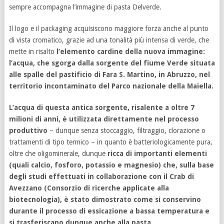
sempre accompagna l’immagine di pasta Delverde.
Il logo e il packaging acquisiscono maggiore forza anche al punto
di vista cromatico, grazie ad una tonalità più intensa di verde, che
mette in risalto
l’elemento cardine della nuova immagine:
l’acqua, che sgorga dalla sorgente del fiume Verde situata
alle spalle del pastificio di Fara S. Martino, in Abruzzo, nel
territorio incontaminato del Parco nazionale della Maiella.
L’acqua di questa antica sorgente, risalente a oltre 7
milioni di anni, è utilizzata direttamente nel processo
produttivo
– dunque senza stoccaggio, filtraggio, clorazione o
trattamenti di tipo termico – in quanto è batteriologicamente pura,
oltre che oligominerale, dunque
ricca di importanti elementi
(quali calcio, fosforo, potassio e magnesio) che, sulla base
degli studi effettuati in collaborazione con il Crab di
Avezzano (Consorzio di ricerche applicate alla
biotecnologia), è stato dimostrato come si conservino
durante il processo di essicazione a bassa temperatura e
si trasferiscano dunque anche alla pasta
.