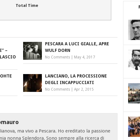
Total Time
PESCARA A LUCI GIALLE, APRE
” –
WULF DORN
ALASCIO
No Comments
|
May 4, 2017
ROHTE
LANCIANO, LA PROCESSIONE
DEGLI INCAPPUCCIATI
No Comments
|
Apr 2, 2015
omauro
lianova, ma vivo a Pescara. Ho ereditato la passione
 mia nonna Splendora. Sono sempre alla ricerca di