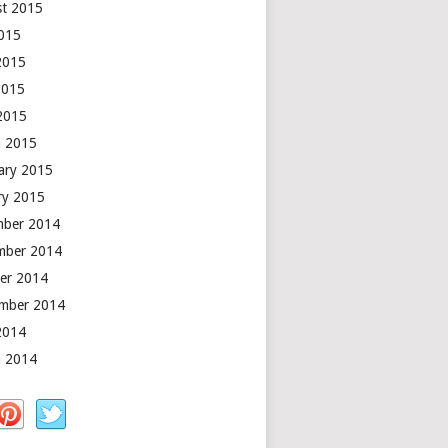
t 2015
2015
2015
2015
 2015
 2015
ary 2015
ry 2015
mber 2014
mber 2014
er 2014
mber 2014
2014
 2014