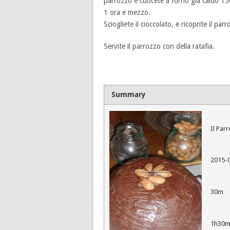
parrozzo e cuocete a forno già caldo 1
1 ora e mezzo.
Sciogliete il cioccolato, e ricoprite il par
Servite il parrozzo con della ratafia.
Summary
Il Par
2015-
30m
1h30