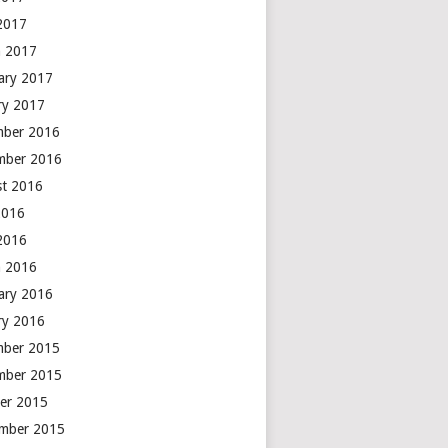
 2017
 2017
ary 2017
ry 2017
mber 2016
mber 2016
t 2016
2016
 2016
 2016
ary 2016
ry 2016
mber 2015
mber 2015
er 2015
mber 2015