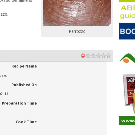
50/160 per almeno
rozzo.
Parrozzo
Recipe Name
rozzo
Published On
02-11
Preparation Time
Cook Time
m