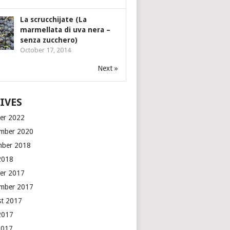
La scrucchijate (La
marmellata di uva nera –
senza zucchero)
October 17, 2014
Next »
IVES
er 2022
mber 2020
mber 2018
2018
er 2017
mber 2017
t 2017
2017
2017