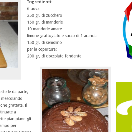
Ingredienti:
6 uova
250 gr. di zucchero
150 gr. di mandorle
10 mandorle amare
limone grattugiato e succo di 1 arancia
150 gr. di semolino
per la copertura:
200 gr, di cioccolato fondente
tterle da parte,
re mescolando
one grattata, il
ntinuate a
rite pian piano gli
tampo per