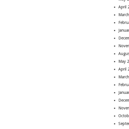
April
March
Febru
Janua
Dece
Nove
Augus
May 
April
March
Febru
Janua
Dece
Nove
Octob
Septe