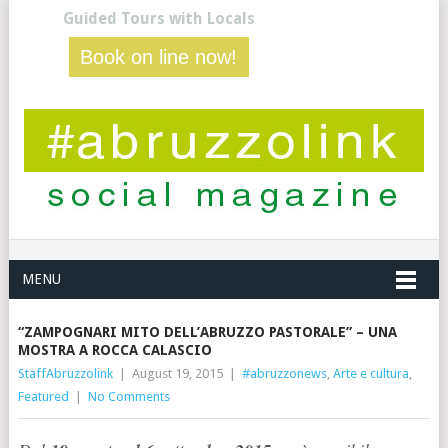
Guided Tours with Locals
Book on line now!
MENU
“ZAMPOGNARI MITO DELL’ABRUZZO PASTORALE” – UNA
MOSTRA A ROCCA CALASCIO
StaffAbruzzolink
|
August 19, 2015
|
#abruzzonews
,
Arte e cultura
,
Featured
|
No Comments