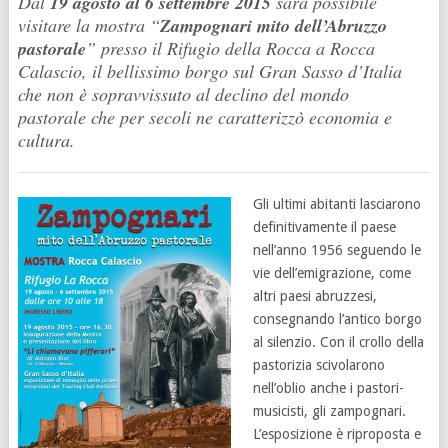
Dal
19 agosto al 6 settembre 2015
sarà possibile
visitare la mostra “
Zampognari mito dell’Abruzzo
pastorale
” presso il Rifugio della Rocca a Rocca
Calascio, il bellissimo borgo sul Gran Sasso d’Italia
che non è sopravvissuto al declino del mondo
pastorale che per secoli ne caratterizzò economia e
cultura.
Gli ultimi abitanti lasciarono
definitivamente il paese
nell’anno 1956 seguendo le
vie dell’emigrazione, come
altri paesi abruzzesi,
consegnando l’antico borgo
al silenzio. Con il crollo della
pastorizia scivolarono
nell’oblio anche i pastori-
musicisti, gli zampognari.
L’esposizione è riproposta e