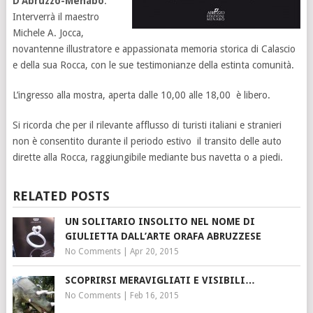
D’Abruzzo-Menabò
.
Interverrà il maestro
Michele A. Jocca,
novantenne illustratore e appassionata memoria storica di Calascio
e della sua Rocca, con le sue testimonianze della estinta comunità.
L’ingresso alla mostra, aperta dalle 10,00 alle 18,00 è libero.
Si ricorda che per il rilevante afflusso di turisti italiani e stranieri
non è consentito durante il periodo estivo il transito delle auto
dirette alla Rocca, raggiungibile mediante bus navetta o a piedi.
RELATED POSTS
UN SOLITARIO INSOLITO NEL NOME DI
GIULIETTA DALL’ARTE ORAFA ABRUZZESE
No Comments
|
Apr 20, 2015
SCOPRIRSI MERAVIGLIATI E VISIBILI…
No Comments
|
Feb 16, 2015