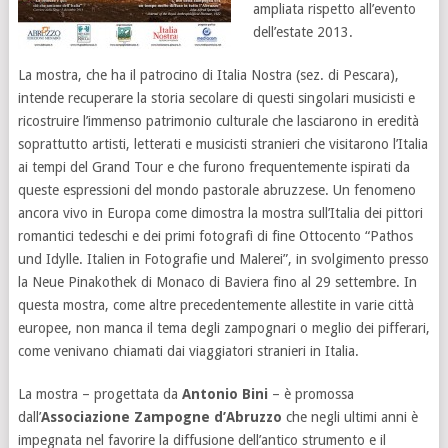
ampliata rispetto all’evento
dell’estate 2013.
La mostra, che ha il patrocino di Italia Nostra (sez. di Pescara),
intende recuperare la storia secolare di questi singolari musicisti e
ricostruire l’immenso patrimonio culturale che lasciarono in eredità
soprattutto artisti, letterati e musicisti stranieri che visitarono l’Italia
ai tempi del Grand Tour e che furono frequentemente ispirati da
queste espressioni del mondo pastorale abruzzese. Un fenomeno
ancora vivo in Europa come dimostra la mostra sull’Italia dei pittori
romantici tedeschi e dei primi fotografi di fine Ottocento “Pathos
und Idylle. Italien in Fotografie und Malerei”, in svolgimento presso
la Neue Pinakothek di Monaco di Baviera fino al 29 settembre. In
questa mostra, come altre precedentemente allestite in varie città
europee, non manca il tema degli zampognari o meglio dei pifferari,
come venivano chiamati dai viaggiatori stranieri in Italia.
La mostra – progettata da
Antonio Bini
– è promossa
dall’
Associazione Zampogne d’Abruzzo
che negli ultimi anni è
impegnata nel favorire la diffusione dell’antico strumento e il