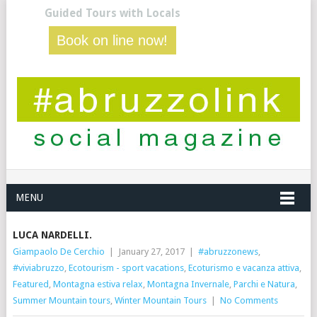
Guided Tours with Locals
Book on line now!
MENU
LUCA NARDELLI.
Giampaolo De Cerchio
|
January 27, 2017
|
#abruzzonews
,
#viviabruzzo
,
Ecotourism - sport vacations
,
Ecoturismo e vacanza attiva
,
Featured
,
Montagna estiva relax
,
Montagna Invernale
,
Parchi e Natura
,
Summer Mountain tours
,
Winter Mountain Tours
|
No Comments