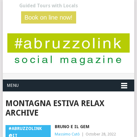
Guided Tours with Locals
Book on line now!
MENU
MONTAGNA ESTIVA RELAX
ARCHIVE
BRUNO E IL GEM
#ABRUZZOLINK
Massimo Cutò
|
October 28, 2022
@IT