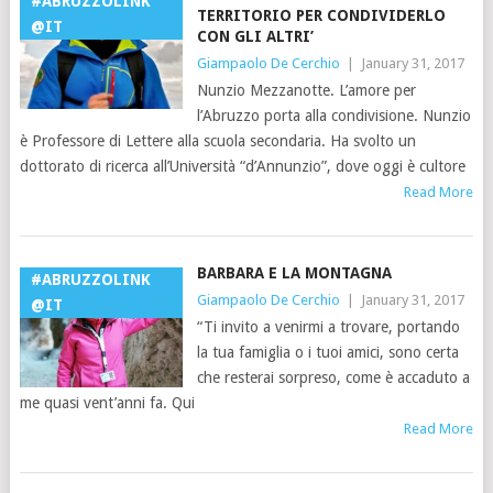
#ABRUZZOLINK
TERRITORIO PER CONDIVIDERLO
@IT
CON GLI ALTRI’
Giampaolo De Cerchio
|
January 31, 2017
Nunzio Mezzanotte. L’amore per
l’Abruzzo porta alla condivisione. Nunzio
è Professore di Lettere alla scuola secondaria. Ha svolto un
dottorato di ricerca all’Università “d’Annunzio”, dove oggi è cultore
Read More
BARBARA E LA MONTAGNA
#ABRUZZOLINK
Giampaolo De Cerchio
|
January 31, 2017
@IT
“Ti invito a venirmi a trovare, portando
la tua famiglia o i tuoi amici, sono certa
che resterai sorpreso, come è accaduto a
me quasi vent’anni fa. Qui
Read More