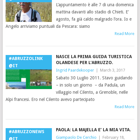
L’appuntamento è alle 7 di una domenica
mattina davanti allo stadio di Chieti. E’
agosto, fa già caldo malgrado l’ora. Io e
Angelo arriviamo puntuali da Pescara: siamo
Read More
NASCE LA PRIMA GUIDA TURISTICA
#ABRUZZOLINK
OLANDESE PER L’ABRUZZO.
@IT
Ingrid Paardekooper
|
March 3, 2017
Sabato 30 Luglio 2011. Stavo guidando
– in solo un giorno – da Padula, un
villaggio nel Cilento, a Grenoble, nelle
Alpi francesi. Ero nel Cilento avevo partecipato
Read More
PAOLA: LA MAJELLA E’ LA MIA VITA.
#ABRUZZONEWS
Giampaolo De Cerchio
|
February 18,
@IT