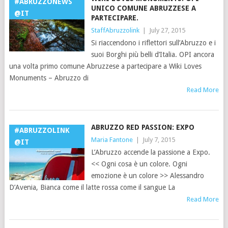
#ABRUZZONEWS
UNICO COMUNE ABRUZZESE A
@IT
PARTECIPARE.
StaffAbruzzolink
|
July 27, 2015
Si riaccendono i riflettori sull’Abruzzo e i
suoi Borghi più belli d’Italia. OPI ancora
una volta primo comune Abruzzese a partecipare a Wiki Loves
Monuments – Abruzzo di
Read More
ABRUZZO RED PASSION: EXPO
#ABRUZZOLINK
Maria Fantone
|
July 7, 2015
@IT
L’Abruzzo accende la passione a Expo.
<< Ogni cosa è un colore. Ogni
emozione è un colore >> Alessandro
D’Avenia, Bianca come il latte rossa come il sangue La
Read More