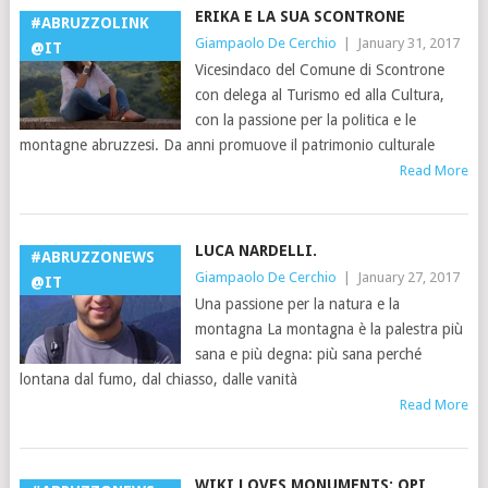
ERIKA E LA SUA SCONTRONE
#ABRUZZOLINK
Giampaolo De Cerchio
|
January 31, 2017
@IT
Vicesindaco del Comune di Scontrone
con delega al Turismo ed alla Cultura,
con la passione per la politica e le
montagne abruzzesi. Da anni promuove il patrimonio culturale
Read More
LUCA NARDELLI.
#ABRUZZONEWS
Giampaolo De Cerchio
|
January 27, 2017
@IT
Una passione per la natura e la
montagna La montagna è la palestra più
sana e più degna: più sana perché
lontana dal fumo, dal chiasso, dalle vanità
Read More
WIKI LOVES MONUMENTS: OPI