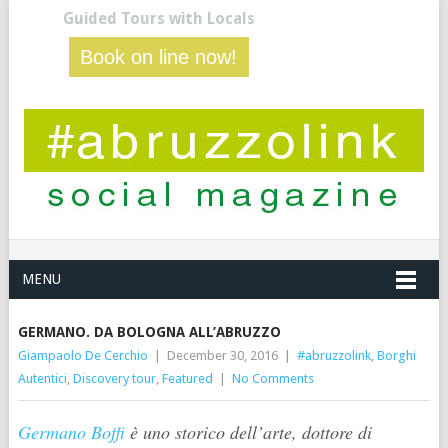
Guided Tours with Locals
Book on line now!
MENU
GERMANO. DA BOLOGNA ALL’ABRUZZO
Giampaolo De Cerchio
|
December 30, 2016
|
#abruzzolink
,
Borghi
Autentici
,
Discovery tour
,
Featured
|
No Comments
Germano Boffi
è uno storico dell’arte, dottore di