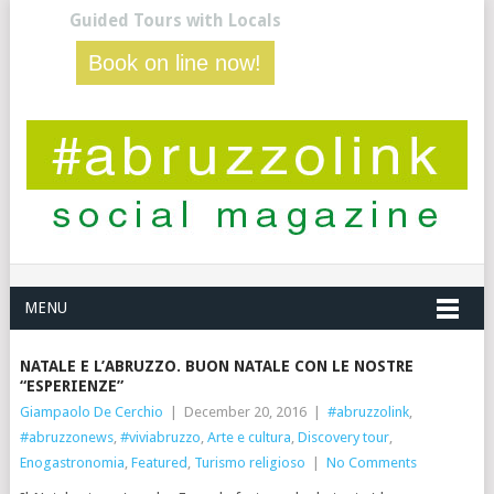
Guided Tours with Locals
Book on line now!
MENU
NATALE E L’ABRUZZO. BUON NATALE CON LE NOSTRE
“ESPERIENZE”
Giampaolo De Cerchio
|
December 20, 2016
|
#abruzzolink
,
#abruzzonews
,
#viviabruzzo
,
Arte e cultura
,
Discovery tour
,
Enogastronomia
,
Featured
,
Turismo religioso
|
No Comments