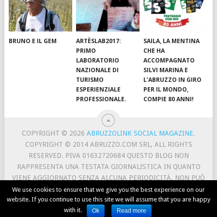
BRUNO E IL GEM
ARTÈSLAB2017:
SAILA, LA MENTINA
PRIMO
CHE HA
LABORATORIO
ACCOMPAGNATO
NAZIONALE DI
SILVI MARINA E
TURISMO
L’ABRUZZO IN GIRO
ESPERIENZIALE
PER IL MONDO,
PROFESSIONALE.
COMPIE 80 ANNI!
COPYRIGHT © 2026
ABRUZZOLINK SOCIAL MAGAZINE
.
COPYRIGHT © 2014 ABRUZZO.COM SRL, ALL RIGHTS
RESERVED. PIVA 01632720684 QUESTO BLOG NON
RAPPRESENTA UNA TESTATA GIORNALISTICA IN QUANTO
VIENE AGGIORNATO SENZA ALCUNA PERIODICITÀ. NON PUÒ
PERTANTO CONSIDERARSI UN PRODOTTO EDITORIALE AI
We use cookies to ensure that we give you the best experience on our
website. If you continue to use this site we will assume that you are happy
SENSI DELLA LEGGE N. 62 DEL 7/3/2001.
with it.
Ok
Read more
CONTACT
ABOUT US
TERMS AND PRIVACY