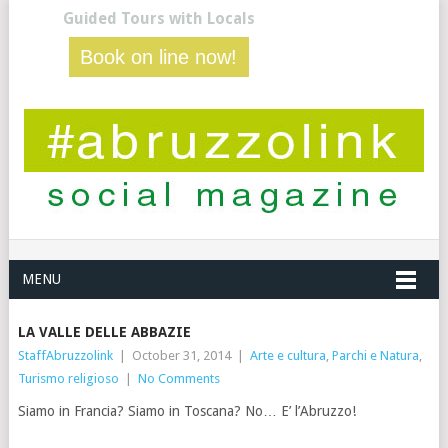
Guided Tours with Locals
Book on line now!
MENU
LA VALLE DELLE ABBAZIE
StaffAbruzzolink
|
October 31, 2014
|
Arte e cultura
,
Parchi e Natura
,
Turismo religioso
|
No Comments
Siamo in Francia? Siamo in Toscana? No… E’ l’Abruzzo!