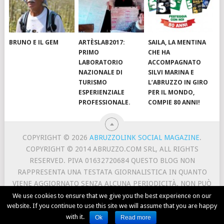
BRUNO E IL GEM
ARTÈSLAB2017:
SAILA, LA MENTINA
PRIMO
CHE HA
LABORATORIO
ACCOMPAGNATO
NAZIONALE DI
SILVI MARINA E
TURISMO
L’ABRUZZO IN GIRO
ESPERIENZIALE
PER IL MONDO,
PROFESSIONALE.
COMPIE 80 ANNI!
COPYRIGHT © 2026
ABRUZZOLINK SOCIAL MAGAZINE
.
COPYRIGHT © 2014 ABRUZZO.COM SRL, ALL RIGHTS
RESERVED. PIVA 01632720684 QUESTO BLOG NON
RAPPRESENTA UNA TESTATA GIORNALISTICA IN QUANTO
VIENE AGGIORNATO SENZA ALCUNA PERIODICITÀ. NON PUÒ
PERTANTO CONSIDERARSI UN PRODOTTO EDITORIALE AI
We use cookies to ensure that we give you the best experience on our
website. If you continue to use this site we will assume that you are happy
SENSI DELLA LEGGE N. 62 DEL 7/3/2001.
with it.
CONTACT
ABOUT US
TERMS AND PRIVACY
Ok
Read more