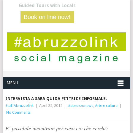
Guided Tours with Locals
Book on line now!
MENU
INTERVISTA A SARA QUIDA PITTRICE INFORMALE.
StaffAbruzzolink
|
April 25, 2015
|
#abruzzonews
,
Arte e cultura
|
No Comments
E’ possibile incontrare per caso ciò che cerchi?