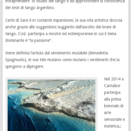
intraprendere lo studio del tango e ad approfondire la conoscenza
dei testi di tango argentino.
L’arte di Sara è in costante espansione, la sua vita artistica sboccia
anche grazie alle suggestioni suggerite dall’ascolto dei brani di
tango. Così partecipa a mostre ed estemporanee in cui il tema
dominante è “la passione”.
Viene definita l’artista dal sentimento mutabile (Benedetta
Spagnuolo), le sue tele mutano come mutano i sentimenti che la
spingono a dipingere.
Nel 2014 a
Cantalice
partecipa
alla prima
biennale di
arte
sensoriale e
materica,;