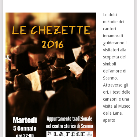
Le dolci
melodie dei
cantori
innamorati
guideranno i
visitatori alla
scoperta dei
simboli
dell’amore di
Scanno.
Attraverso gli
ori, i testi delle
canzoni e una
visita al Museo
della Lana,
aperto