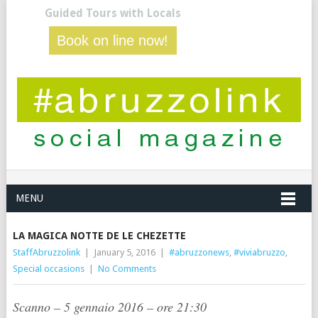
Guided Tours with Locals
Book on line now!
MENU
LA MAGICA NOTTE DE LE CHEZETTE
StaffAbruzzolink
|
January 5, 2016
|
#abruzzonews
,
#viviabruzzo
,
Special occasions
|
No Comments
Scanno – 5 gennaio 2016 – ore 21:30