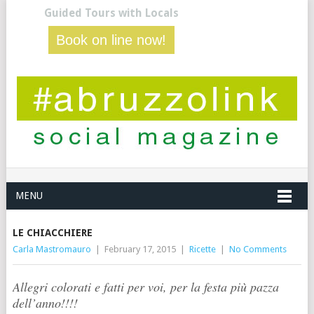
Guided Tours with Locals
Book on line now!
MENU
LE CHIACCHIERE
Carla Mastromauro
|
February 17, 2015
|
Ricette
|
No Comments
Allegri colorati e fatti per voi, per la festa più pazza
dell’anno!!!!