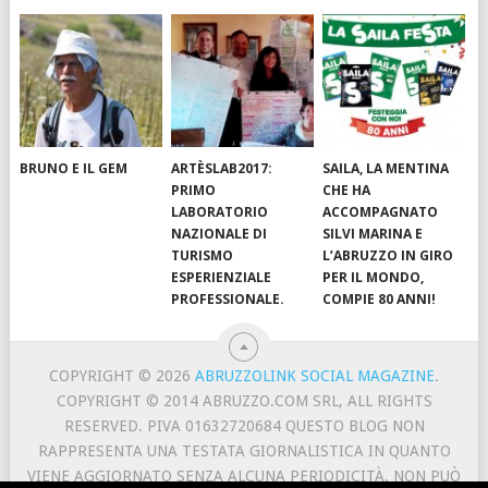
BRUNO E IL GEM
ARTÈSLAB2017:
SAILA, LA MENTINA
PRIMO
CHE HA
LABORATORIO
ACCOMPAGNATO
NAZIONALE DI
SILVI MARINA E
TURISMO
L’ABRUZZO IN GIRO
ESPERIENZIALE
PER IL MONDO,
PROFESSIONALE.
COMPIE 80 ANNI!
COPYRIGHT © 2026
ABRUZZOLINK SOCIAL MAGAZINE
.
COPYRIGHT © 2014 ABRUZZO.COM SRL, ALL RIGHTS
RESERVED. PIVA 01632720684 QUESTO BLOG NON
RAPPRESENTA UNA TESTATA GIORNALISTICA IN QUANTO
VIENE AGGIORNATO SENZA ALCUNA PERIODICITÀ. NON PUÒ