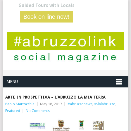
Guided Tours with Locals
Book on line now!
MENU
ARTE IN PROSPETTIVA – L’ABRUZZO LA MIA TERRA
Paolo Martocchia
|
May 18, 2017
|
#abruzzonews
,
#viviabruzzo
,
Featured
|
No Comments