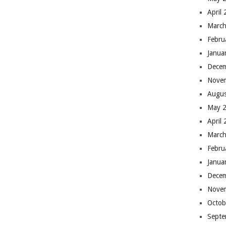
April
March
Febru
Janua
Dece
Nove
Augus
May 
April
March
Febru
Janua
Dece
Nove
Octob
Septe