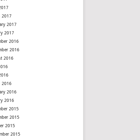
 2017
 2017
ary 2017
ry 2017
mber 2016
mber 2016
t 2016
2016
 2016
 2016
ary 2016
ry 2016
mber 2015
mber 2015
er 2015
mber 2015