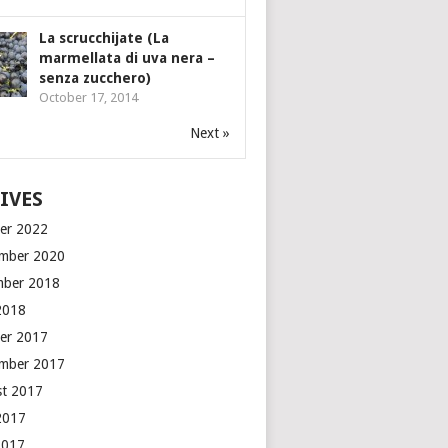
La scrucchijate (La
marmellata di uva nera –
senza zucchero)
October 17, 2014
Next »
IVES
er 2022
mber 2020
mber 2018
2018
er 2017
mber 2017
t 2017
2017
2017