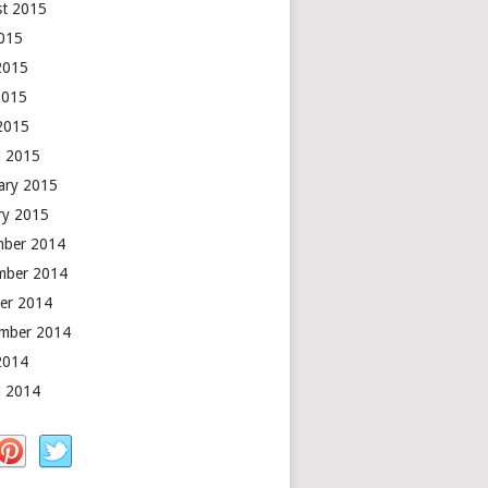
t 2015
2015
2015
2015
 2015
 2015
ary 2015
ry 2015
mber 2014
mber 2014
er 2014
mber 2014
2014
 2014