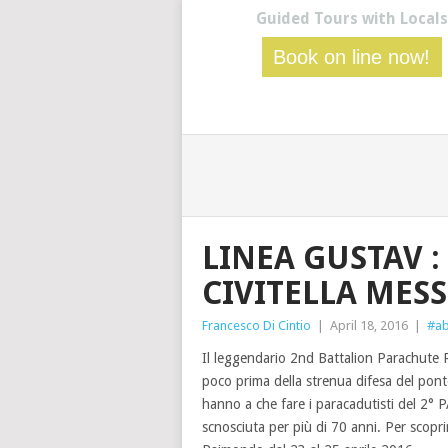
Guided Tours with Locals
Book on line now!
LINEA GUSTAV :
CIVITELLA MES
Francesco Di Cintio
|
April 18, 2016
|
#ab
Il leggendario 2nd Battalion Parachute
poco prima della strenua difesa del po
hanno a che fare i paracadutisti del 2°
scnosciuta per più di 70 anni. Per scopri