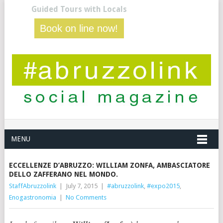
Guided Tours with Locals
Book on line now!
MENU
ECCELLENZE D’ABRUZZO: WILLIAM ZONFA, AMBASCIATORE
DELLO ZAFFERANO NEL MONDO.
StaffAbruzzolink
|
July 7, 2015
|
#abruzzolink
,
#expo2015
,
Enogastronomia
|
No Comments