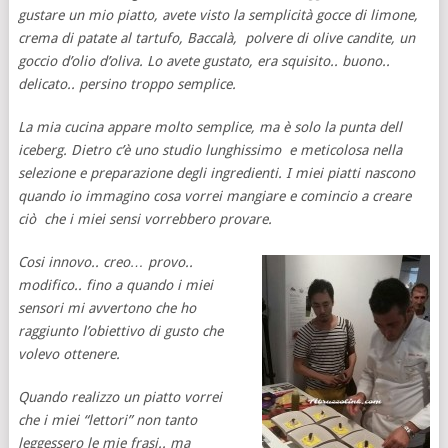
gustare un mio piatto, avete visto la semplicità gocce di limone,
crema di patate al tartufo, Baccalà, polvere di olive candite, un
goccio d’olio d’oliva. Lo avete gustato, era squisito.. buono..
delicato.. persino troppo semplice.
La mia cucina appare molto semplice, ma è solo la punta dell
iceberg. Dietro c’è uno studio lunghissimo e meticolosa nella
selezione e preparazione degli ingredienti. I miei piatti nascono
quando io immagino cosa vorrei mangiare e comincio a creare
ciò che i miei sensi vorrebbero provare.
Cosi innovo.. creo… provo..
modifico.. fino a quando i miei
sensori mi avvertono che ho
raggiunto l’obiettivo di gusto che
volevo ottenere.
Quando realizzo un piatto vorrei
che i miei “lettori” non tanto
leggessero le mie frasi.. ma