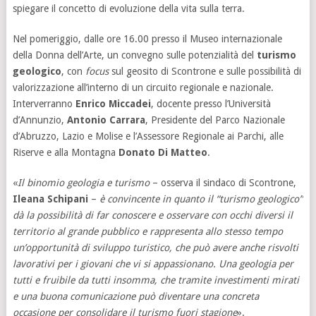
spiegare il concetto di evoluzione della vita sulla terra.
Nel pomeriggio, dalle ore 16.00 presso il Museo internazionale
della Donna dell’Arte, un convegno sulle potenzialità del
turismo
geologico
, con
focus
sul geosito di Scontrone e sulle possibilità di
valorizzazione all’interno di un circuito regionale e nazionale.
Interverranno
Enrico Miccadei
, docente presso l’Università
d’Annunzio,
Antonio Carrara
, Presidente del Parco Nazionale
d’Abruzzo, Lazio e Molise e l’Assessore Regionale ai Parchi, alle
Riserve e alla Montagna
Donato Di Matteo
.
«
Il binomio geologia e turismo
– osserva il sindaco di Scontrone,
Ileana Schipani
–
è convincente in quanto il “turismo geologico”
dà la possibilità di far conoscere e osservare con occhi diversi il
territorio al grande pubblico e rappresenta allo stesso tempo
un’opportunità di sviluppo turistico, che può avere anche risvolti
lavorativi per i giovani che vi si appassionano. Una geologia per
tutti e fruibile da tutti insomma, che tramite investimenti mirati
e una buona comunicazione può diventare una concreta
occasione per consolidare il turismo fuori stagione
».