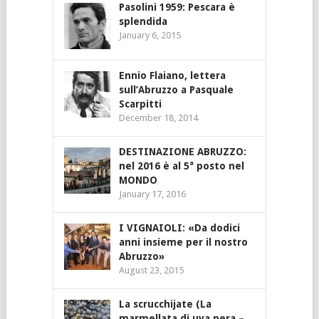
Pasolini 1959: Pescara è
splendida
January 6, 2015
Ennio Flaiano, lettera
sull’Abruzzo a Pasquale
Scarpitti
December 18, 2014
DESTINAZIONE ABRUZZO:
nel 2016 è al 5° posto nel
MONDO
January 17, 2016
I VIGNAIOLI: «Da dodici
anni insieme per il nostro
Abruzzo»
August 23, 2015
La scrucchijate (La
marmellata di uva nera –