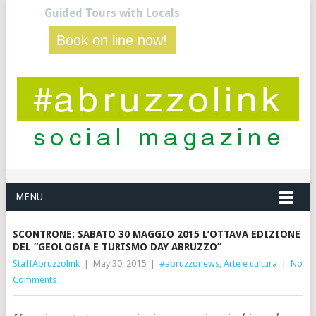
Guided Tours with Locals
Book on line now!
MENU
SCONTRONE: SABATO 30 MAGGIO 2015 L’OTTAVA EDIZIONE
DEL “GEOLOGIA E TURISMO DAY ABRUZZO”
StaffAbruzzolink
|
May 30, 2015
|
#abruzzonews
,
Arte e cultura
|
No
Comments