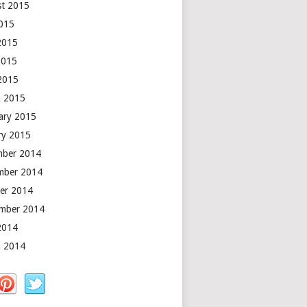
t 2015
2015
2015
2015
 2015
 2015
ary 2015
ry 2015
mber 2014
mber 2014
er 2014
mber 2014
2014
 2014