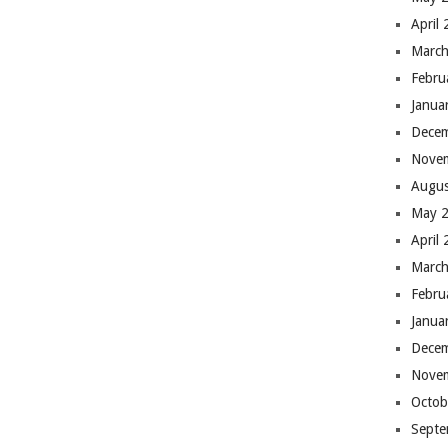
April
March
Febru
Janua
Dece
Nove
Augus
May 
April
March
Febru
Janua
Dece
Nove
Octob
Septe