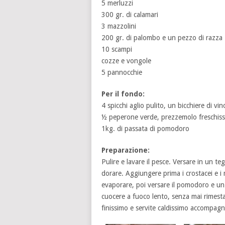
5 merluzzi
300 gr. di calamari
3 mazzolini
200 gr. di palombo e un pezzo di razza
10 scampi
cozze e vongole
5 pannocchie
Per il fondo:
4 spicchi aglio pulito, un bicchiere di vi
½ peperone verde, prezzemolo freschissi
1kg. di passata di pomodoro
Preparazione:
Pulire e lavare il pesce. Versare in un teg
dorare. Aggiungere prima i crostacei e i 
evaporare, poi versare il pomodoro e un 
cuocere a fuoco lento, senza mai rimesta
finissimo e servite caldissimo accompagn