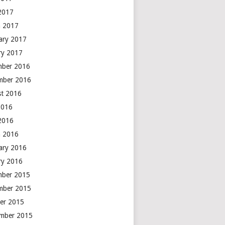
 2017
 2017
ary 2017
ry 2017
mber 2016
mber 2016
t 2016
2016
 2016
 2016
ary 2016
ry 2016
mber 2015
mber 2015
er 2015
mber 2015