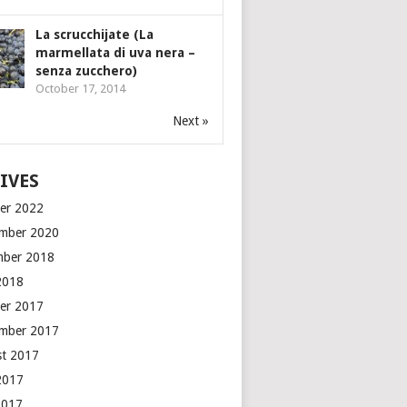
La scrucchijate (La
marmellata di uva nera –
senza zucchero)
October 17, 2014
Next »
IVES
er 2022
mber 2020
mber 2018
2018
er 2017
mber 2017
t 2017
2017
2017