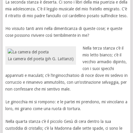
La seconda stanza è deserta. Ci sono i libri della mia puerizia e della
mia adolescenza. C’è il leggìo musicale del mio fratello emigrato. C’è
il ritratto di mio padre fanciullo col cardellino posato sull’indice teso.
Ho vissuto tanti anni nella dimenticanza di queste cose; e queste
cose possono rivivere così terribilmente in me?
Nella terza stanza c’è il
mio letto bianco; c’è il
La camera del poeta (ph G. Lattanzi)
vecchio armadio dipinto,
con i suoi specchi
appannati e maculati; c’è l’inginocchiatoio di noce dove mi sedevo in
corruccio e rimanevo ammutolito, con un’ostinazione selvaggia, per
non confessare che mi sentivo male.
Le ginocchia mi si rompono: e le partei mi prendono, mi vincolano a
loro, mi girano come una ruota di tortura.
Nella quarta stanza c’è il piccolo Gesù di cera dentro la sua
custoddia di cristallo; c’è la Madonna dalle sette spade, ci sono le