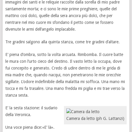
immagini dei santi e le reliquie raccolte dalla sorella di mio padre
santamente morta; e ci sono le mie prime preghiere, quelle del
mattino così dolci, quelle della sera ancora più dolci, che per
rientrare nel mio cuore mi sfondano il petto come se fossero
divenute le armi dell’angelo implacabile.
Tre gradini salgono alla quinta stanza, come tre gradini d’altare.
E’ piena d’ombra, sotto la volta arcuata. Rimbomba. Il cuore batte
le mura con l’urto cieco del destino. Il vasto letto la occupa, dove
fui concepito e generato. Credo di udire dentro di me le grida di
mia madre che, quando nacqui, non penetrarono le mie orecchie
sigillate. L’odore indefinibile della malattia mi soffoca. Una mano mi
tocca e mi fa trasalire. Una mano fredda mi piglia e mi trae verso la
stanza sesta.
E’ la sesta stazione: il sudario
della Veronica.
Camera da letto (ph G. Lattanzi)
Una voce piena dice:«E’ là».