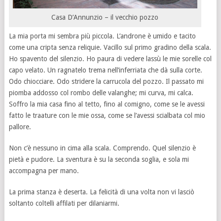
Casa D’Annunzio – il vecchio pozzo
La mia porta mi sembra più piccola. L’androne è umido e tacito
come una cripta senza reliquie. Vacillo sul primo gradino della scala.
Ho spavento del silenzio. Ho paura di vedere lassù le mie sorelle col
capo velato. Un ragnatelo trema nell’inferriata che dà sulla corte.
Odo chiocciare. Odo stridere la carrucola del pozzo. Il passato mi
piomba addosso col rombo delle valanghe; mi curva, mi calca.
Soffro la mia casa fino al tetto, fino al comigno, come se le avessi
fatto le traature con le mie ossa, come se l’avessi scialbata col mio
pallore.
Non c’è nessuno in cima alla scala. Comprendo. Quel silenzio è
pietà e pudore. La sventura è su la seconda soglia, e sola mi
accompagna per mano.
La prima stanza è deserta. La felicità di una volta non vi lasciò
soltanto coltelli affilati per dilaniarmi.