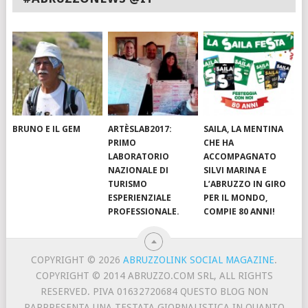
BRUNO E IL GEM
ARTÈSLAB2017:
SAILA, LA MENTINA
PRIMO
CHE HA
LABORATORIO
ACCOMPAGNATO
NAZIONALE DI
SILVI MARINA E
TURISMO
L’ABRUZZO IN GIRO
ESPERIENZIALE
PER IL MONDO,
PROFESSIONALE.
COMPIE 80 ANNI!
COPYRIGHT © 2026
ABRUZZOLINK SOCIAL MAGAZINE
.
COPYRIGHT © 2014 ABRUZZO.COM SRL, ALL RIGHTS
RESERVED. PIVA 01632720684 QUESTO BLOG NON
RAPPRESENTA UNA TESTATA GIORNALISTICA IN QUANTO