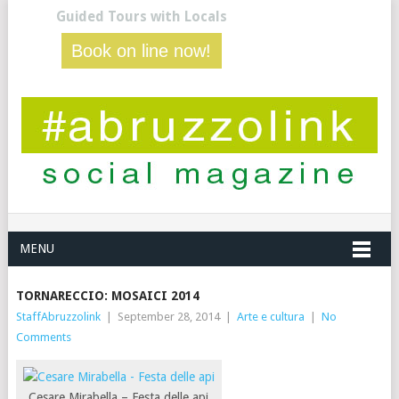
Guided Tours with Locals
Book on line now!
MENU
TORNARECCIO: MOSAICI 2014
StaffAbruzzolink
|
September 28, 2014
|
Arte e cultura
|
No
Comments
Cesare Mirabella – Festa delle api