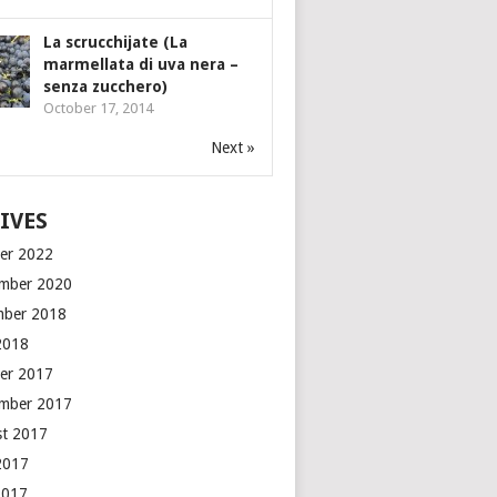
La scrucchijate (La
marmellata di uva nera –
senza zucchero)
October 17, 2014
Next »
IVES
er 2022
mber 2020
mber 2018
2018
er 2017
mber 2017
t 2017
2017
2017