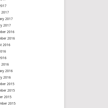
 2017
 2017
ary 2017
ry 2017
mber 2016
mber 2016
t 2016
2016
 2016
 2016
ary 2016
ry 2016
mber 2015
mber 2015
er 2015
mber 2015