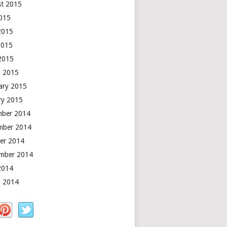
t 2015
2015
2015
2015
 2015
 2015
ary 2015
ry 2015
mber 2014
mber 2014
er 2014
mber 2014
2014
 2014