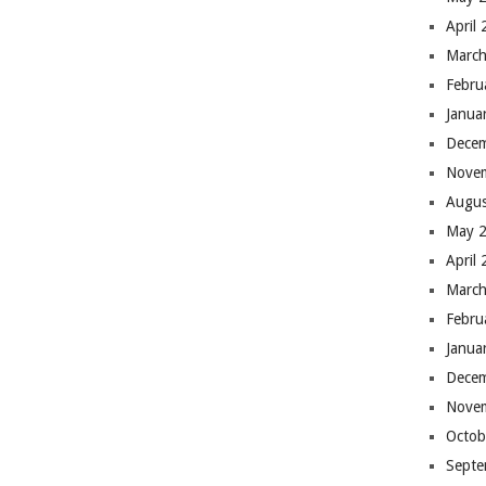
April
March
Febru
Janua
Dece
Nove
Augus
May 
April
March
Febru
Janua
Dece
Nove
Octob
Septe