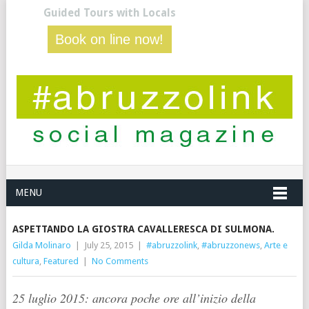
Guided Tours with Locals
Book on line now!
MENU
ASPETTANDO LA GIOSTRA CAVALLERESCA DI SULMONA.
Gilda Molinaro
|
July 25, 2015
|
#abruzzolink
,
#abruzzonews
,
Arte e
cultura
,
Featured
|
No Comments
25 luglio 2015: ancora poche ore all’inizio della