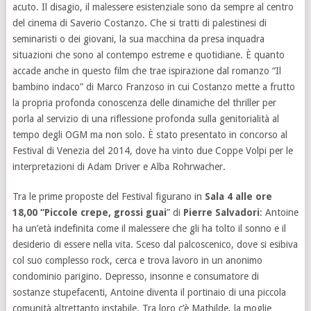
acuto. Il disagio, il malessere esistenziale sono da sempre al centro
del cinema di Saverio Costanzo. Che si tratti di palestinesi di
seminaristi o dei giovani, la sua macchina da presa inquadra
situazioni che sono al contempo estreme e quotidiane. È quanto
accade anche in questo film che trae ispirazione dal romanzo “Il
bambino indaco” di Marco Franzoso in cui Costanzo mette a frutto
la propria profonda conoscenza delle dinamiche del thriller per
porla al servizio di una riflessione profonda sulla genitorialità al
tempo degli OGM ma non solo. È stato presentato in concorso al
Festival di Venezia del 2014, dove ha vinto due Coppe Volpi per le
interpretazioni di Adam Driver e Alba Rohrwacher.
Tra le prime proposte del Festival figurano in
Sala 4 alle ore
18,00 “Piccole crepe, grossi guai
” di
Pierre Salvadori
: Antoine
ha un’età indefinita come il malessere che gli ha tolto il sonno e il
desiderio di essere nella vita. Sceso dal palcoscenico, dove si esibiva
col suo complesso rock, cerca e trova lavoro in un anonimo
condominio parigino. Depresso, insonne e consumatore di
sostanze stupefacenti, Antoine diventa il portinaio di una piccola
comunità altrettanto instabile. Tra loro c’è Mathilde, la moglie