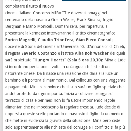
completare il tutto il Nuovo
cinema italiano-Concorso MIBACT e doverosi omaggi nel
centenario della nascita a Orson Welles, Frank Sinatra, Ingrid
Bergman e Mario Monicelli. Domani sera, per l’apertura, a
presentare la kermesse interverranno il critico cinematografico
Enrico Magrelli, Claudio Trionfera, Gian Piero Consoli
,
docente di Storia del cinema all’Università “G. d’Annunzio” di Chieti,
il regista
Saverio Costanzo
e l’attrice
Alba Rohrwacher
dei quali
sarà proiettato
“Hungry Hearts” (Sala 5 ore 20,30):
Mina e Jude
si incontrano per la prima volta in un’angusta toilette di un
ristorante cinese. Da lì nasce una relazione che darà alla luce un
bambino e li porterà al matrimonio. Dal colloquio con una veggente
a pagamento Mina si convince che il suo sarà un figlio speciale che
andrà protetto da ogni impurità. Inizia a coltivare ortaggi sul
terrazzo di casa e per mesi non lo fa uscire imponendo regole
alimentari che ne impediscono la regolare crescita. Jude decide di
opporsi a queste scelte portando di nascosto il figlio da un medico
che mette in evidenza la gravità della situazione. Mina però cede
solo apparentemente alle richieste del coniuge e il conflitto si fa più