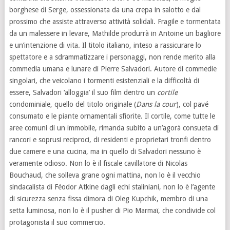
borghese di Serge, ossessionata da una crepa in salotto e dal
prossimo che assiste attraverso attività solidali. Fragile e tormentata
da un malessere in levare, Mathilde produrrà in Antoine un bagliore
e un’intenzione di vita. Il titolo italiano, inteso a rassicurare lo
spettatore e a sdrammatizzare i personaggi, non rende merito alla
commedia umana e lunare di Pierre Salvadori. Autore di commedie
singolari, che veicolano i tormenti esistenziali e la difficoltà di
essere, Salvadori ‘alloggia’ il suo film dentro un
cortile
condominiale, quello del titolo originale (
Dans la cour
), col pavé
consumato e le piante ornamentali sfiorite. Il cortile, come tutte le
aree comuni di un immobile, rimanda subito a un’agorà consueta di
rancori e soprusi reciproci, di residenti e proprietari tronfi dentro
due camere e una cucina, ma in quello di Salvadori nessuno è
veramente odioso. Non lo è il fiscale cavillatore di Nicolas
Bouchaud, che solleva grane ogni mattina, non lo è il vecchio
sindacalista di Féodor Atkine dagli echi staliniani, non lo è l’agente
di sicurezza senza fissa dimora di Oleg Kupchik, membro di una
setta luminosa, non lo è il pusher di Pio Marmaï, che condivide col
protagonista il suo commercio.