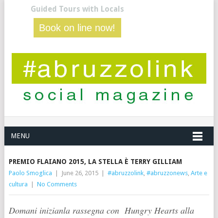
Guided Tours with Locals
Book on line now!
MENU
PREMIO FLAIANO 2015, LA STELLA È TERRY GILLIAM
Paolo Smoglica
|
June 26, 2015
|
#abruzzolink
,
#abruzzonews
,
Arte e
cultura
|
No Comments
Domani inizianla rassegna con Hungry Hearts alla