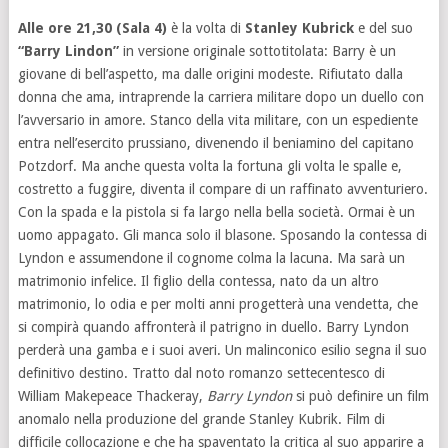
Alle ore 21,30 (Sala 4)
è la volta di
Stanley Kubrick
e del suo
“Barry Lindon”
in versione originale sottotitolata: Barry è un
giovane di bell’aspetto, ma dalle origini modeste. Rifiutato dalla
donna che ama, intraprende la carriera militare dopo un duello con
l’avversario in amore. Stanco della vita militare, con un espediente
entra nell’esercito prussiano, divenendo il beniamino del capitano
Potzdorf. Ma anche questa volta la fortuna gli volta le spalle e,
costretto a fuggire, diventa il compare di un raffinato avventuriero.
Con la spada e la pistola si fa largo nella bella società. Ormai è un
uomo appagato. Gli manca solo il blasone. Sposando la contessa di
Lyndon e assumendone il cognome colma la lacuna. Ma sarà un
matrimonio infelice. Il figlio della contessa, nato da un altro
matrimonio, lo odia e per molti anni progetterà una vendetta, che
si compirà quando affronterà il patrigno in duello. Barry Lyndon
perderà una gamba e i suoi averi. Un malinconico esilio segna il suo
definitivo destino. Tratto dal noto romanzo settecentesco di
William Makepeace Thackeray,
Barry Lyndon
si può definire un film
anomalo nella produzione del grande Stanley Kubrik. Film di
difficile collocazione e che ha spaventato la critica al suo apparire a