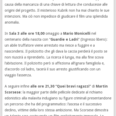
causa della mancanza di una chiave di lettura che conducesse alle
origini del progetto. Il misterioso Kubrik non ha mai chiarito le sue
intenzioni. Ma ciò non impedisce di giudicare il film una splendida
anomalia.
In
Sala 3 alle ore 18,00
omaggio a
Mario Monicelli
nel
centenario della nascita con “
Guardie e Ladri
” (Ingresso libero):
un abile truffatore viene arrestato ma riesce a fuggire e a
nascondersi. Il poliziotto che gli dava la caccia perderà il posto se
non riuscirà a riprenderlo. La ricerca è lunga, ma alla fine scova
l’abitazione. Il poliziotto però si affeziona all’ignara famigliola e,
d’accordo col ladro, tacerà il suo arresto giustificando con un
viaggio l’assenza.
A seguire infine
alle ore 21,30 “Quei bravi ragazzi”
di
Martin
Scorsese
: la maggior parte delle pellicole dedicate al richiamo
edonistico alla malavita indugiano su figure criminali presentandone
un percorso che ha del programmatico: l’ascesa e il successivo
declino, vittime della loro stessa ambizione. Ma Scorsese dimostra