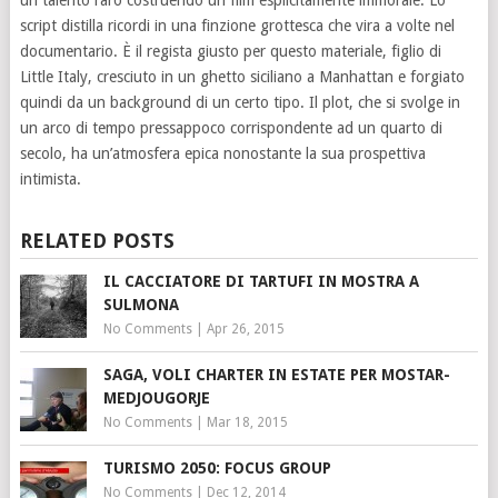
un talento raro costruendo un film esplicitamente immorale. Lo
script distilla ricordi in una finzione grottesca che vira a volte nel
documentario. È il regista giusto per questo materiale, figlio di
Little Italy, cresciuto in un ghetto siciliano a Manhattan e forgiato
quindi da un background di un certo tipo. Il plot, che si svolge in
un arco di tempo pressappoco corrispondente ad un quarto di
secolo, ha un’atmosfera epica nonostante la sua prospettiva
intimista.
RELATED POSTS
IL CACCIATORE DI TARTUFI IN MOSTRA A
SULMONA
No Comments
|
Apr 26, 2015
SAGA, VOLI CHARTER IN ESTATE PER MOSTAR-
MEDJOUGORJE
No Comments
|
Mar 18, 2015
TURISMO 2050: FOCUS GROUP
No Comments
|
Dec 12, 2014