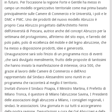
in futuro. Per l’occasione la regione Forte e Gentile ha messo in
campo un modello organizzativo territoriale come mai prima basato
principalmente sulle Camere di Commercio e le Università, i poli e le
DMC e PMC. Uno dei prodotti del nuovo modello Abruzzo è
proprio Casa Abruzzo progettato dall’Architetto Ferrini
dell’Università di Pescara, autrice anche del concept Abruzzo per la
settimana del protagonismo, all’interno del sito expo, e l’arredo del
polo palm, polo di eccellenza del mobile e del legno abruzzese, che
ha messo a disposizione prodotti, idee e generosità.
L’inaugurazione sarà solo l’inizio di un programma ricco di eventi
,che sarà divulgato mensilmente, frutto delle proposte di tantissimi
che hanno inviato la manifestazione di interesse, circa 500, che
grazie al lavoro delle Camere di Commercio e dell’Anci
rappresentato dal Sindaco Alessandrini sono riuniti in un
programma che racconterà al meglio il territorio.
Invitati d’onore il Sindaco Pisapia, il Ministro Martina, il Prefetto di
Milano Tronca, il questore di Milano l’abruzzese Savina, I Presidenti
delle associazioni degli abruzzesi a Milano, i consiglieri regionali, i
sindaci. le associazioni. Una giornata in cui tutti si accorgeranno
della nostra regione. Degustazioni a cura dei Gal Abruzzesi e della