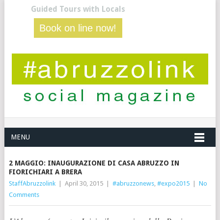
Guided Tours with Locals
Book on line now!
MENU
2 MAGGIO: INAUGURAZIONE DI CASA ABRUZZO IN
FIORICHIARI A BRERA
StaffAbruzzolink
|
April 30, 2015
|
#abruzzonews
,
#expo2015
|
No
Comments