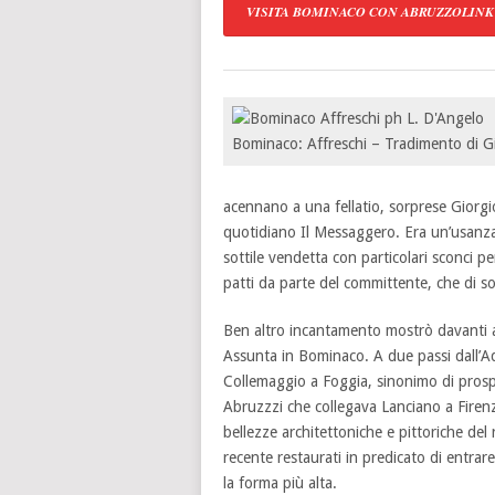
VISITA BOMINACO CON ABRUZZOLINK
Bominaco: Affreschi – Tradimento di G
acennano a una fellatio, sorprese Giorgi
quotidiano Il Messaggero. Era un’usanza n
sottile vendetta con particolari sconci p
patti da parte del committente, che di soli
Ben altro incantamento mostrò davanti all
Assunta in Bominaco. A due passi dall’A
Collemaggio a Foggia, sinonimo di prosp
Abruzzzi che collegava Lanciano a Firenze
bellezze architettoniche e pittoriche del
recente restaurati in predicato di entrar
la forma più alta.