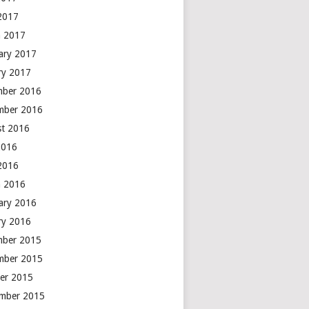
 2017
 2017
ary 2017
ry 2017
mber 2016
mber 2016
t 2016
2016
 2016
 2016
ary 2016
ry 2016
mber 2015
mber 2015
er 2015
mber 2015