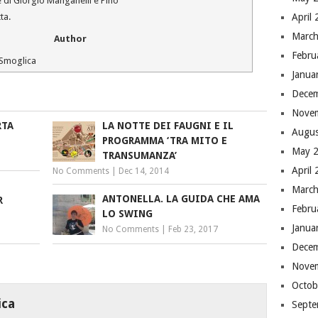
 di Giorgio Manganelli e Pino
April
ta.
March
Author
Febru
Smoglica
Janua
Dece
Nove
RTA
LA NOTTE DEI FAUGNI E IL
Augus
PROGRAMMA ‘TRA MITO E
May 
TRANSUMANZA’
April
No Comments
|
Dec 14, 2014
March
ANTONELLA. LA GUIDA CHE AMA
R
Febru
LO SWING
Janua
No Comments
|
Feb 23, 2017
Dece
Nove
Octob
ica
Septe