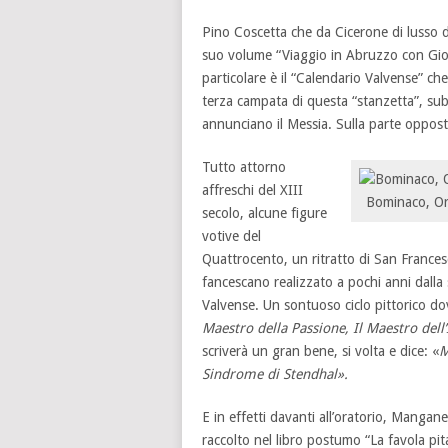
Pino Coscetta che da Cicerone di lusso du
suo volume “Viaggio in Abruzzo con Giorg
particolare è il “Calendario Valvense” che
terza campata di questa “stanzetta”, sub
annunciano il Messia. Sulla parte opposta,
Tutto attorno
affreschi del XIII
Bominaco, Ora
secolo, alcune figure
votive del
Quattrocento, un ritratto di San Frances
fancescano realizzato a pochi anni dalla s
Valvense. Un sontuoso ciclo pittorico dov
Maestro della Passione, Il Maestro dell’
scriverà un gran bene, si volta e dice: «
M
Sindrome di Stendhal».
E in effetti davanti all’oratorio, Mangane
raccolto nel libro postumo “La favola pita