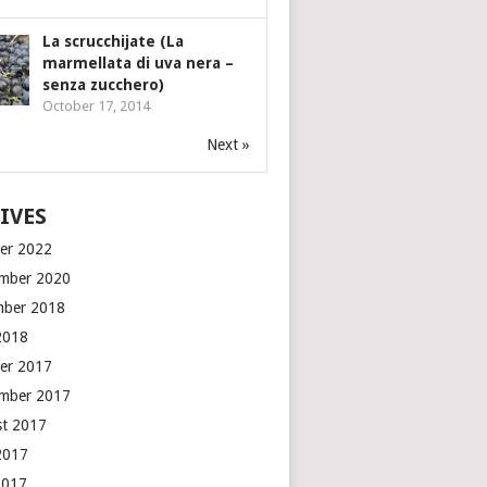
La scrucchijate (La
marmellata di uva nera –
senza zucchero)
October 17, 2014
Next »
IVES
er 2022
mber 2020
mber 2018
2018
er 2017
mber 2017
t 2017
2017
2017