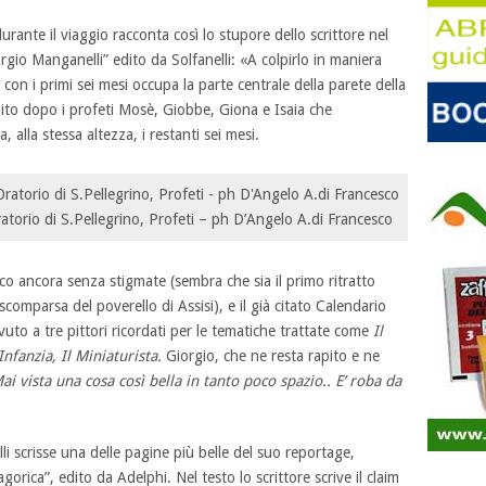
rante il viaggio racconta così lo stupore dello scrittore nel
io Manganelli” edito da Solfanelli: «A colpirlo in maniera
 con i primi sei mesi occupa la parte centrale della parete della
ito dopo i profeti Mosè, Giobbe, Giona e Isaia che
 alla stessa altezza, i restanti sei mesi.
torio di S.Pellegrino, Profeti – ph D’Angelo A.di Francesco
co ancora senza stigmate (sembra che sia il primo ritratto
comparsa del poverello di Assisi), e il già citato Calendario
uto a tre pittori ricordati per le tematiche trattate come
Il
Infanzia, Il Miniaturista.
Giorgio, che ne resta rapito e ne
ai vista una cosa così bella in tanto poco spazio.. E’ roba da
lli scrisse una delle pagine più belle del suo reportage,
gorica”, edito da Adelphi. Nel testo lo scrittore scrive il claim