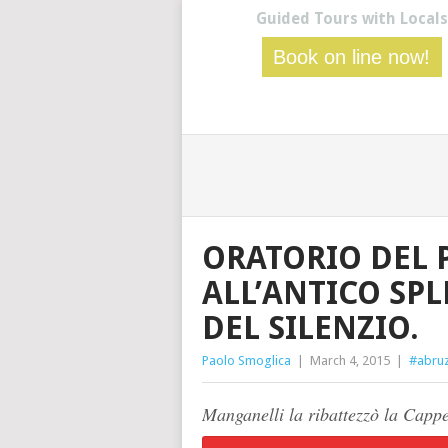
Guided Tours with Locals
Book on line now!
ORATORIO DEL 
ALL’ANTICO SP
DEL SILENZIO.
Paolo Smoglica
|
March 4, 2015
|
#abruz
Manganelli la ribattezzò la Cappe