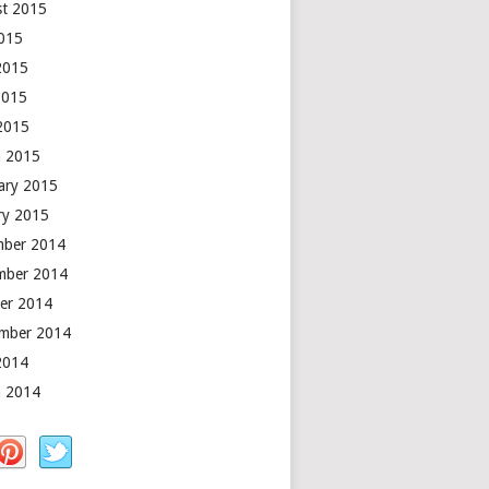
t 2015
2015
2015
2015
 2015
 2015
ary 2015
ry 2015
mber 2014
mber 2014
er 2014
mber 2014
2014
 2014