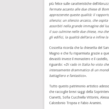
più felice sulle caratteristiche dell’Abruzz
fermate accanto alle due chiese di Bomi
apprezzerete queste qualità: il rapporto 
silenzio; un silenzio arcaico, che ospit
assorbiti nella grande immagine del luog
il suo culmine nelle due chiese, ma che
gli edifici, la qualità dell’aria e infine 
Coscetta ricorda che la chiesetta del Sa
Magno e che fu risparmiata grazie a ques
devastò invece il monastero e il castello
riguardo: «
Di rado in Italia ho visto che
intensamente drammatico di un mondo s
battagliero e fantastico».
Tutto questo patrimonio artistico adesso
che raccoglie brevi saggi della Soprinten
Cianetti, Sofia Cucchiella Vittorini, Ales
Calcedonio Tropea e Fabio Aramini.