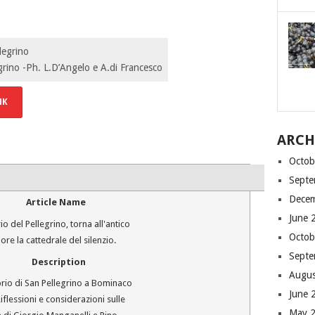
rino -Ph. L.D’Angelo e A.di Francesco
NK
ARCH
Octob
Septe
Dece
Article Name
June 
o del Pellegrino, torna all'antico
Octob
re la cattedrale del silenzio.
Septe
Description
Augus
orio di San Pellegrino a Bominaco
June 
iflessioni e considerazioni sulle
May 