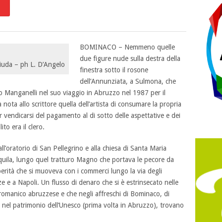
BOMINACO – Nemmeno quelle
due figure nude sulla destra della
iuda – ph L. D’Angelo
finestra sotto il rosone
dell’Annunziata, a Sulmona, che
o Manganelli nel suo viaggio in Abruzzo nel 1987 per il
ota allo scrittore quella dell’artista di consumare la propria
er vendicarsi del pagamento al di sotto delle aspettative e dei
to era il clero.
’oratorio di San Pellegrino e alla chiesa di Santa Maria
quila, lungo quel tratturo Magno che portava le pecore da
erità che si muoveva con i commerci lungo la via degli
 e a Napoli. Un flusso di denaro che si è estrinsecato nelle
 romanico abruzzese e che negli affreschi di Bominaco, di
e nel patrimonio dell’Unesco (prima volta in Abruzzo), trovano