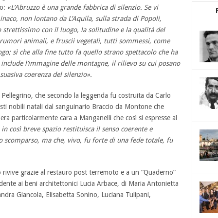
o: «
L’Abruzzo è una grande fabbrica di silenzio. Se vi
naco, non lontano da L’Aquila, sulla strada di Popoli,
strettissimo con il luogo, la solitudine e la qualità del
a rumori animali, e fruscii vegetali, tutti sommessi, come
o; sì che alla fine tutto fa quello strano spettacolo che ha
 include l’immagine delle montagne, il rilievo su cui posano
la suasiva coerenza del silenzio».
n Pellegrino, che secondo la leggenda fu costruita da Carlo
ti nobili natali dal sanguinario Braccio da Montone che
, era particolarmente cara a Manganelli che così si espresse al
 in così breve spazio restituisca il senso coerente e
comparso, ma che, vivo, fu forte di una fede totale, fu
 rivive grazie al restauro post terremoto e a un “Quaderno”
dente ai beni architettonici Lucia Arbace, di Maria Antonietta
sandra Giancola, Elisabetta Sonino, Luciana Tulipani,