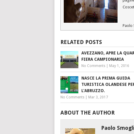
pagine
Coscet
Paolo 
RELATED POSTS
AVEZZANO, APRE LA QUA
FIERA CAMPIONARIA
No Comments
|
May 1, 2016
NASCE LA PRIMA GUIDA
TURISTICA OLANDESE PE
L’ABRUZZO.
No Comments
|
Mar 3, 2017
ABOUT THE AUTHOR
Paolo Smogl