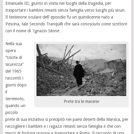
Emanuele III, giunto in visita nei luoghi della tragedia, per
trasportare i bambini rimasti senza famiglia verso luoghi più sicuri.
Il testimone oculare dell’ episodio fu un quindicenne nato a
Pescina, tale Secondo Tranquilli che sarà conosciuto come scrittore
con il nome di Ignazio Silone .
Nella sua
opera
“Uscita di
sicurezza”
del 1965
raccontò i
giorni dopo
il
terremoto,
Prete tra le macerie
quando un
piccolo
prete di sua iniziativa si precipitò nei paesi deserti della Marsica, per
raccogliere i bambini e i ragazzi rimasti senza famiglia e che con
mezzi di fortuna riusciva a trasportare a Roma. Il racconto di una