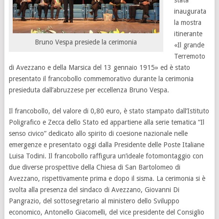
stata
inaugurata
la mostra
itinerante
Bruno Vespa presiede la cerimonia
«Il grande
Terremoto
di Avezzano e della Marsica del 13 gennaio 1915» ed è stato
presentato il francobollo commemorativo durante la cerimonia
presieduta dall’abruzzese per eccellenza Bruno Vespa.
Il francobollo, del valore di 0,80 euro, è stato stampato dall’Istituto
Poligrafico e Zecca dello Stato ed appartiene alla serie tematica “Il
senso civico” dedicato allo spirito di coesione nazionale nelle
emergenze e presentato oggi dalla Presidente delle Poste Italiane
Luisa Todini. Il francobollo raffigura un’ideale fotomontaggio con
due diverse prospettive della Chiesa di San Bartolomeo di
Avezzano, rispettivamente prima e dopo il sisma. La cerimonia si è
svolta alla presenza del sindaco di Avezzano, Giovanni Di
Pangrazio, del sottosegretario al ministero dello Sviluppo
economico, Antonello Giacomelli, del vice presidente del Consiglio