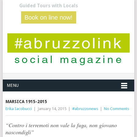
Guided Tours with Locals
Book on line now!
MENU
MARSICA 1915-2015
Erika Iacobucci
|
January 14, 2015
|
#abruzzonews
|
No Comments
“Contro i terremoti non vale la fuga, non giovano
nascondigli”