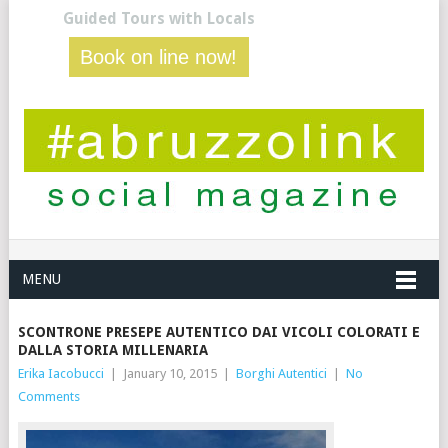
Guided Tours with Locals
Book on line now!
MENU
SCONTRONE PRESEPE AUTENTICO DAI VICOLI COLORATI E
DALLA STORIA MILLENARIA
Erika Iacobucci
|
January 10, 2015
|
Borghi Autentici
|
No
Comments