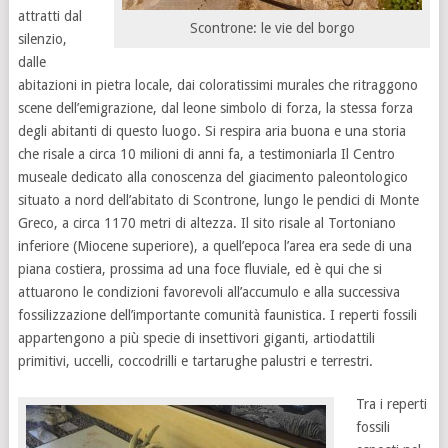
attratti dal
Scontrone: le vie del borgo
silenzio,
dalle
abitazioni in pietra locale, dai coloratissimi murales che ritraggono
scene dell’emigrazione, dal leone simbolo di forza, la stessa forza
degli abitanti di questo luogo. Si respira aria buona e una storia
che risale a circa 10 milioni di anni fa, a testimoniarla Il Centro
museale dedicato alla conoscenza del giacimento paleontologico
situato a nord dell’abitato di Scontrone, lungo le pendici di Monte
Greco, a circa 1170 metri di altezza. Il sito risale al Tortoniano
inferiore (Miocene superiore), a quell’epoca l’area era sede di una
piana costiera, prossima ad una foce fluviale, ed è qui che si
attuarono le condizioni favorevoli all’accumulo e alla successiva
fossilizzazione dell’importante comunità faunistica. I reperti fossili
appartengono a più specie di insettivori giganti, artiodattili
primitivi, uccelli, coccodrilli e tartarughe palustri e terrestri.
Tra i reperti
fossili