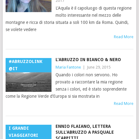
2017
L’Aquila è il capoluogo di questa regione
molto interessante nel mezzo delle
montagne e ricca di storia situata a soli 100 km da Roma. Quindi,
se volete vedere
Read More
L’ABRUZZO IN BIANCO & NERO
#ABRUZZOLINK
Maria Fantone
|
June 29, 2015
@IT
Quando i colori non servono. Ho
provato a raccontare la mia regione
senza i colori, ed è stato soprendente
come la Regione Verde d’Europa si sia mostrata in
Read More
ENNIO FLAIANO, LETTERA
I GRANDI
SULL’ABRUZZO A PASQUALE
VIAGGIATORI
SCARPITTI