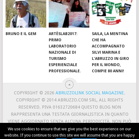
BRUNO E IL GEM
ARTÈSLAB2017:
SAILA, LA MENTINA
PRIMO
CHE HA
LABORATORIO
ACCOMPAGNATO
NAZIONALE DI
SILVI MARINA E
TURISMO
L’ABRUZZO IN GIRO
ESPERIENZIALE
PER IL MONDO,
PROFESSIONALE.
COMPIE 80 ANNI!
COPYRIGHT © 2026
ABRUZZOLINK SOCIAL MAGAZINE
.
COPYRIGHT © 2014 ABRUZZO.COM SRL, ALL RIGHTS
RESERVED. PIVA 01632720684 QUESTO BLOG NON
RAPPRESENTA UNA TESTATA GIORNALISTICA IN QUANTO
VIENE AGGIORNATO SENZA ALCUNA PERIODICITÀ. NON PUÒ
PERTANTO CONSIDERARSI UN PRODOTTO EDITORIALE AI
We use cookies to ensure that we give you the best experience on our
website. If you continue to use this site we will assume that you are happy
SENSI DELLA LEGGE N. 62 DEL 7/3/2001.