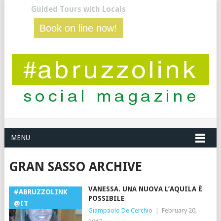
Guided Tours with Locals
Book on line now!
MENU
GRAN SASSO ARCHIVE
VANESSA. UNA NUOVA L’AQUILA È
#ABRUZZOLINK
POSSIBILE
@IT
Giampaolo De Cerchio
|
February 20,